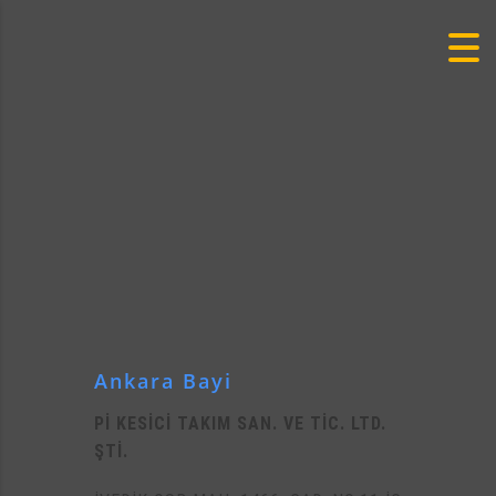
Ankara Bayi
Pİ KESİCİ TAKIM SAN. VE TİC. LTD.
ŞTİ.