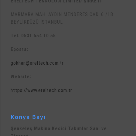
ERELTECH TEKNOLOJİ LİMİTED ŞİRKETİ
MARMARA MAH. AYDIN MENDERES CAD. 6 /1B
BEYLİKDÜZÜ İSTANBUL
Tel: 0531 554 10 55
Eposta:
gokhan@ereltech.com.tr
Website:
https://www.ereltech.com.tr
Konya Bayi
Şenkeleş Makina Kesici Takımlar San. ve